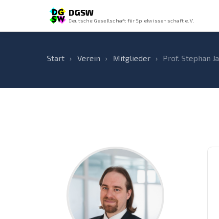
DGSW
Deutsche Gesellschaft für Spielwissenschaft e.V.
Start
›
Verein
›
Mitglieder
›
Prof. Stephan J