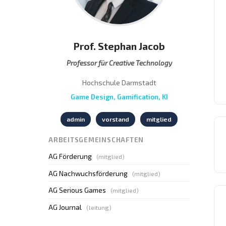
Prof. Stephan Jacob
Professor für Creative Technology
Hochschule Darmstadt
Game Design, Gamification, KI
admin
vorstand
mitglied
ARBEITSGEMEINSCHAFTEN
AG Förderung
(mitglied)
AG Nachwuchsförderung
(mitglied)
AG Serious Games
(mitglied)
AG Journal
(leitung)