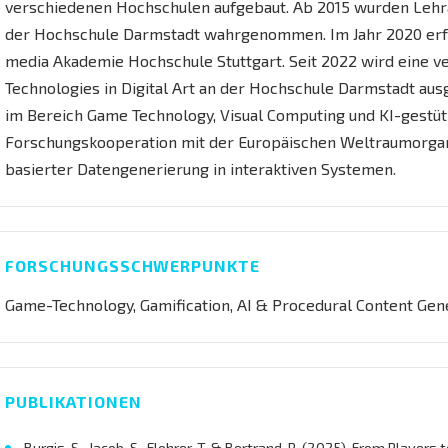
verschiedenen Hochschulen aufgebaut. Ab 2015 wurden Lehra
der Hochschule Darmstadt wahrgenommen. Im Jahr 2020 erfol
media Akademie Hochschule Stuttgart. Seit 2022 wird eine v
Technologies in Digital Art an der Hochschule Darmstadt au
im Bereich Game Technology, Visual Computing und KI-gestütz
Forschungskooperation mit der Europäischen Weltraumorgan
basierter Datengenerierung in interaktiven Systemen.
FORSCHUNGSSCHWERPUNKTE
Game-Technology, Gamification, AI & Procedural Content Gen
PUBLIKATIONEN
Burgis, S., Jacob, S., Flohrer, T. & Bertrand, R. (2025). From Player