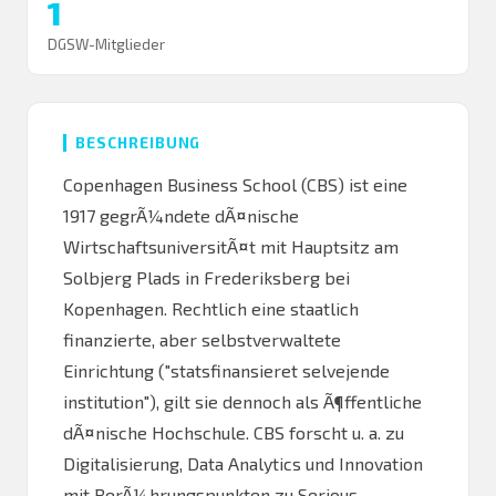
1
DGSW-Mitglieder
BESCHREIBUNG
Copenhagen Business School (CBS) ist eine
1917 gegrÃ¼ndete dÃ¤nische
WirtschaftsuniversitÃ¤t mit Hauptsitz am
Solbjerg Plads in Frederiksberg bei
Kopenhagen. Rechtlich eine staatlich
finanzierte, aber selbstverwaltete
Einrichtung ("statsfinansieret selvejende
institution"), gilt sie dennoch als Ã¶ffentliche
dÃ¤nische Hochschule. CBS forscht u. a. zu
Digitalisierung, Data Analytics und Innovation
mit BerÃ¼hrungspunkten zu Serious