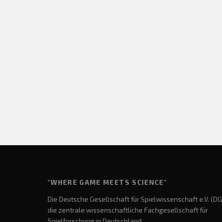
"WHERE GAME MEETS SCIENCE"
Die Deutsche Gesellschaft für Spielwissenschaft e.V. (DG
die zentrale wissenschaftliche Fachgesellschaft für
Spielforschung in Deutschland.