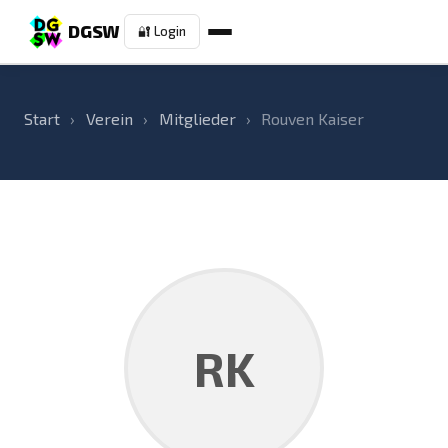
DGSW
🔐 Login
Start
›
Verein
›
Mitglieder
›
Rouven Kaiser
RK