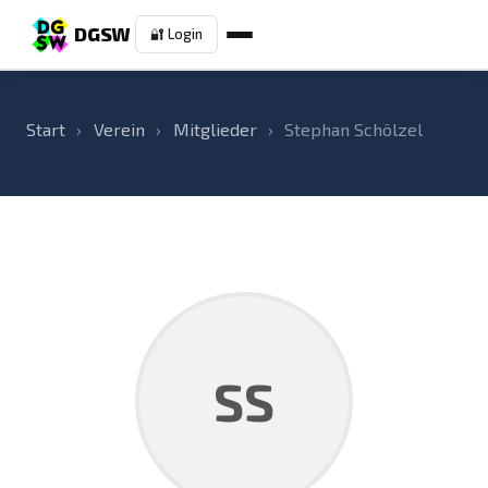
DGSW
🔐 Login
Start
›
Verein
›
Mitglieder
›
Stephan Schölzel
SS