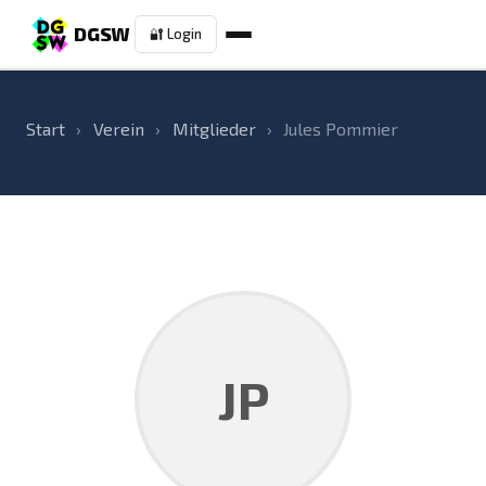
DGSW
🔐 Login
Start
›
Verein
›
Mitglieder
›
Jules Pommier
JP