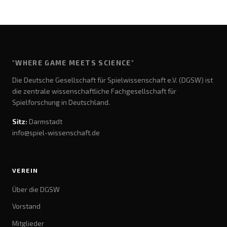
"WHERE GAME MEETS SCIENCE"
Die Deutsche Gesellschaft für Spielwissenschaft e.V. (DGSW) ist
die zentrale wissenschaftliche Fachgesellschaft für
Spielforschung in Deutschland.
Sitz:
Darmstadt
info@spiel-wissenschaft.de
VEREIN
Über die DGSW
Vorstand
Mitglieder