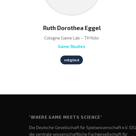
Ruth Dorothea Eggel
Cologne Game Lab – TH Köln
Game Studies
mitglied
"WHERE GAME MEETS SCIENCE"
Die Deutsche Gesellschaft für Spielwissenschaft e.V. (DG
die zentrale wissenschaftliche Fachgesellschaft für