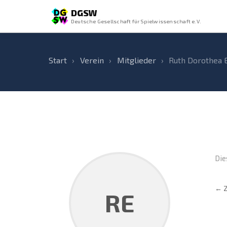
DGSW
Deutsche Gesellschaft für Spielwissenschaft e.V.
Start
›
Verein
›
Mitglieder
›
Ruth Dorothea 
Die
← Z
RE